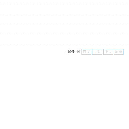
共9条 1/1
首页
上页
下页
尾页